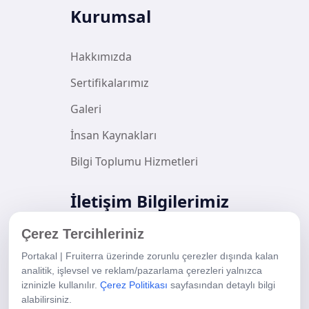
Kurumsal
Hakkımızda
Sertifikalarımız
Galeri
İnsan Kaynakları
Bilgi Toplumu Hizmetleri
İletişim Bilgilerimiz
Çerez Tercihleriniz
Mansuroğlu Mah. Ankara Cad.No:81
Portakal | Fruiterra üzerinde zorunlu çerezler dışında kalan
K:19 D:125 Bayraklı Tower
analitik, işlevsel ve reklam/pazarlama çerezleri yalnızca
Bayraklı/İzmir
izninizle kullanılır.
Çerez Politikası
sayfasından detaylı bilgi
alabilirsiniz.