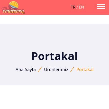
/*yeni eklendi */
TR
/
EN
>
Portakal
Ana Sayfa
Ürünlerimiz
Portakal