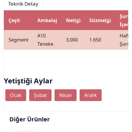
Teknik Detay
Şuru
Çeşit
Ambalaj
Net(g)
Süzme(g)
İçeri
A10
Hafif
Segment
3.000
1.650
Teneke
Şuru
Yetiştiği Aylar
Ocak
Şubat
Nisan
Aralık
Diğer Ürünler