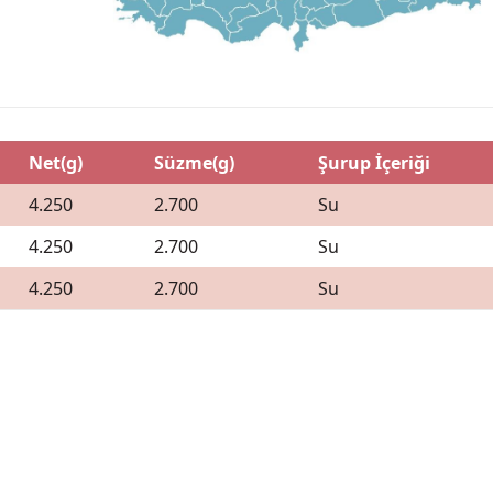
Net(g)
Süzme(g)
Şurup İçeriği
4.250
2.700
Su
4.250
2.700
Su
4.250
2.700
Su