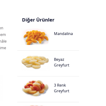
Diğer Ürünler
en
Mandalina
 hem
hâle
şime
Beyaz
Greyfurt
3 Renk
Greyfurt